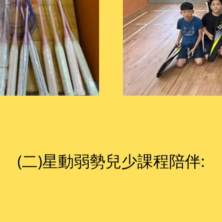
(二)星動弱勢兒少課程陪伴: