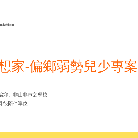
想家-偏鄉弱勢兒少專案
偏鄉、非山非市之學校
課後陪伴單位