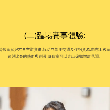
(二)臨場賽事體驗:
勢孩童參與本會主辦賽事,協助並募集交通及住宿資源,由志工教練
參與比賽的熱血與刺激,讓孩童可以走出偏鄉增廣見聞。