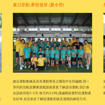
夏日星動.夢想發芽 (夏令營)
媒合運動教練及具有運動專長之國高中生到偏鄉,用一
系列的活動及團康遊戲讓孩童更了解該項運動,預計會
在該校停留3~5天,每天約3小時,讓偏鄉孩童對此運動產
充
生好奇,並且初步了解該運動初級及進階的練習方式。